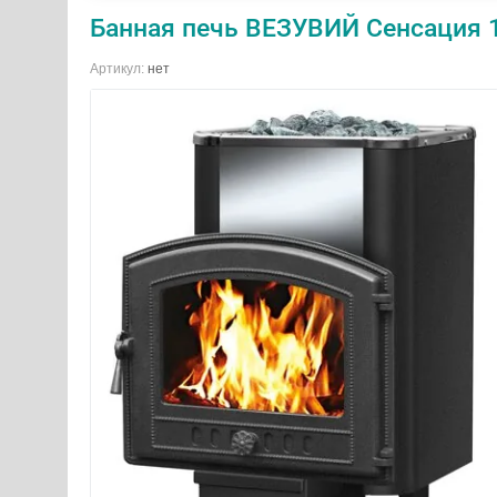
Банная печь ВЕЗУВИЙ Сенсация 1
Артикул:
нет
Банная печь ВЕЗУВИЙ Легенда
Печь для бани и са
Стандарт 12 (261)
SteamSib 3
18670.00
руб.
13830.00
руб.