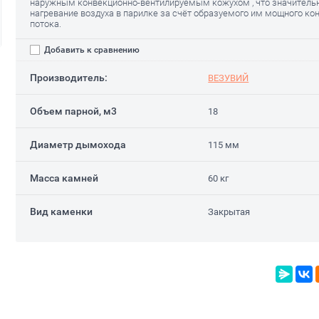
наружным конвекционно-вентилируемым кожухом , что значительн
нагревание воздуха в парилке за счёт образуемого им мощного ко
потока.
Добавить к сравнению
Производитель:
ВЕЗУВИЙ
Объем парной, м3
18
Диаметр дымохода
115 мм
Масса камней
60 кг
Вид каменки
Закрытая