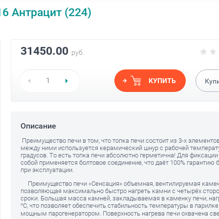
6 Антрацит (224)
31450.00
руб.
КУПИТЬ
Куп
Описание
Преимущество печи в том, что топка печи состоит из 3-х элементо
между ними используется керамический шнур с рабочей температ
градусов. То есть топка печи абсолютно герметична! Для фиксаци
уны
Теплообменник Кирасир
Печь для бан
собой применяется болтовое соединение, что даёт 100% гарантию 
Л с АГГ20П
3475.00
при эксплуатации.
руб.
26750.00
Преимущество печи «Сенсация» объемная, вентилируемая каме
позволяющая максимально быстро нагреть камни с четырёх сторо
сроки. Большая масса камней, закладываемая в каменку печи, наг
°С, что позволяет обеспечить стабильность температуры в парилке
мощным парогенератором. Поверхность нагрева печи охвачена с