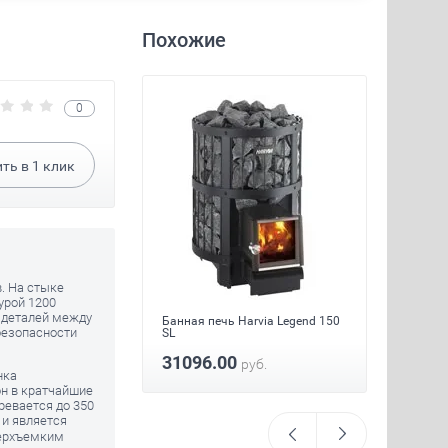
Похожие
0
ить в
1
клик
в. На стыке
Банная
(Панор
урой 1200
и деталей между
и и сауны Русь 18
Банная печь Harvia Legend 150
2987
безопасности
SL
31096.00
руб.
руб.
нка
н в кратчайшие
ревается до 350
 и является
верхъемким