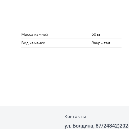
Масса камней
60 кг
Вид каменки
Закрытая
ь
Контакты
ул. Болдина, 87/24842)202