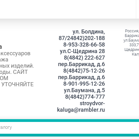
ул. Болдина,
Россия,
Баррика
87/24842)202-188
ул.Баума
8-953-328-66-58
333,7
а
Щедрина
ул.С-Щедрина 28
аксессуаров
Кал
8(4842) 222-627
ажа
пер.Баррикад, д.6
ных изделий.
8(4842)75-12-26
оды. САЙТ
пер.Баррикад, д.6
ГОМ
8-901-995-12-26
 УТОЧНЯЙТЕ
ул.Баумана, д.5
8(4842)774-777
stroydvor-
kaluga@rambler.ru