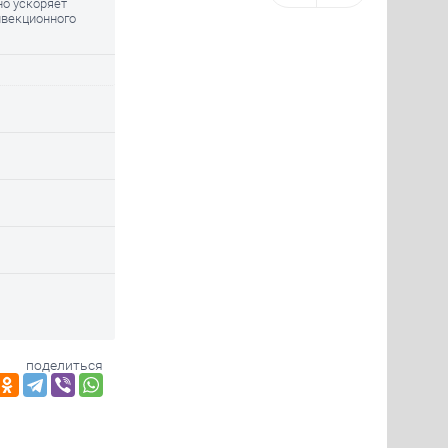
о ускоряет
нвекционного
поделиться